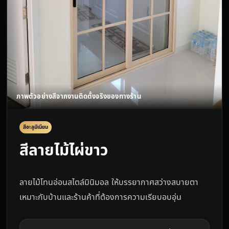
สีอะลูมิเนียม
สีลายไม้ไผ่ขาว
ลายไม้โทนอ่อนสไตล์มินิมอล ให้บรรยากาศสว่างสบายตา
เหมาะกับบ้านและร้านค้าที่ต้องการความเรียบอบอุ่น