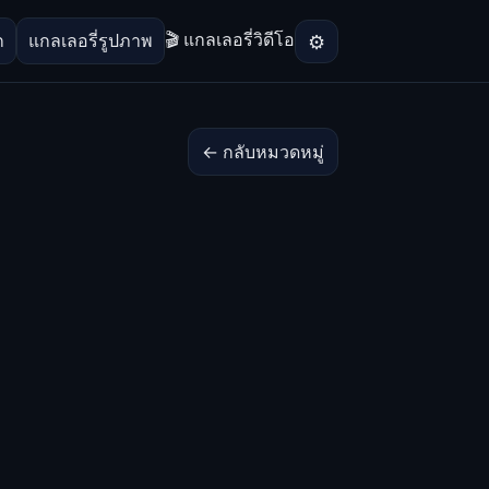
🎬 แกลเลอรี่วิดีโอ
⚙
ก
แกลเลอรี่รูปภาพ
← กลับหมวดหมู่