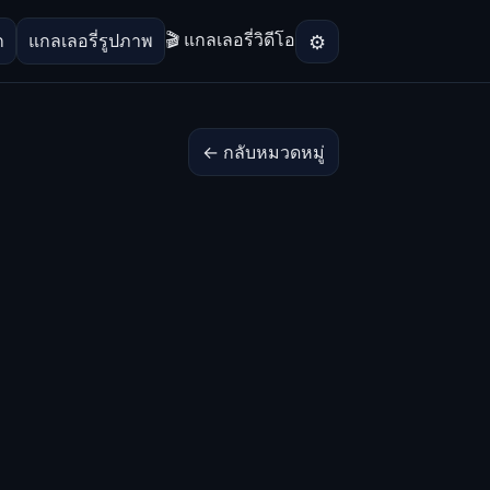
🎬 แกลเลอรี่วิดีโอ
⚙
ก
แกลเลอรี่รูปภาพ
← กลับหมวดหมู่