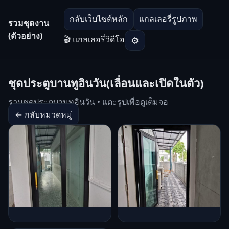
กลับเว็บไซต์หลัก
แกลเลอรี่รูปภาพ
รวมชุดงาน
(ตัวอย่าง)
🎬 แกลเลอรี่วิดีโอ
⚙
ชุดประตูบานทูอินวัน(เลื่อนและเปิดในตัว)
รวมชุดประตูบานทูอินวัน • แตะรูปเพื่อดูเต็มจอ
← กลับหมวดหมู่