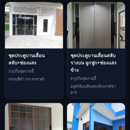
ชุดประตูบานเลื่อน
ชุดประตูบานเลื่อนสลับ
สลับ+ช่องแสง
รางบน ลูกฟูก+ช่องแสง
ข้าง
3 รูปในชุดงานนี้
4 รูปในชุดงานนี้
กรอบสีดำ กระจกชาดำ
อลูมิเนียมสีแอทแท็กเกรย์ซา
ฮาร่