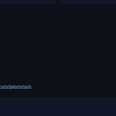
com/jjaluminum