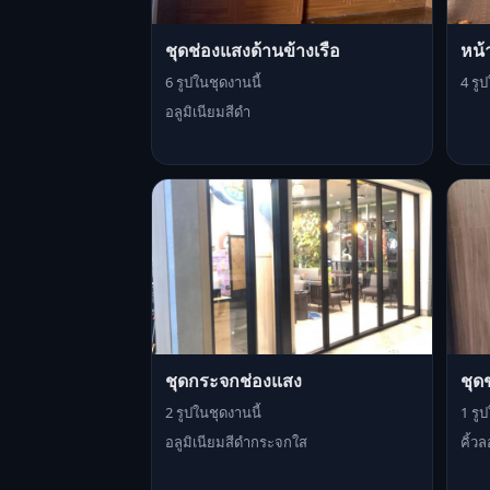
ชุดช่องแสงด้านข้างเรือ
หน้
6 รูปในชุดงานนี้
4 รู
อลูมิเนียมสีดำ
ชุดกระจกช่องแสง
ชุด
2 รูปในชุดงานนี้
1 รู
อลูมิเนียมสีดำกระจกใส
คิ้ว