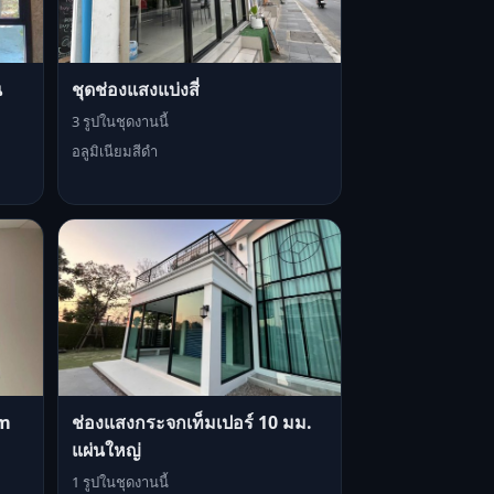
น
ชุดช่องแสงแบ่งสี่
3 รูปในชุดงานนี้
อลูมิเนียมสีดำ
im
ช่องแสงกระจกเท็มเปอร์ 10 มม.
แผ่นใหญ่
1 รูปในชุดงานนี้