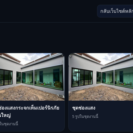
กลับเว็บไซต์หลั
ช่องแสงกระจกเท็มเปอร์นิรภัย
ชุดช่องแสง
นใหญ่
5 รูปในชุดงานนี้
ปในชุดงานนี้