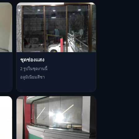
ชุดช่องแสง
2 รูปในชุดงานนี้
อลูมิเนียมสีชา