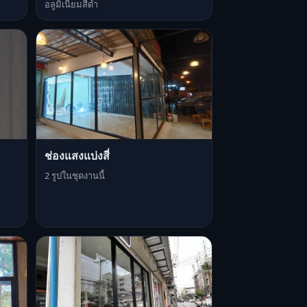
อลูมิเนียมสีดำ
ช่องแสงแบ่งสี่
2 รูปในชุดงานนี้