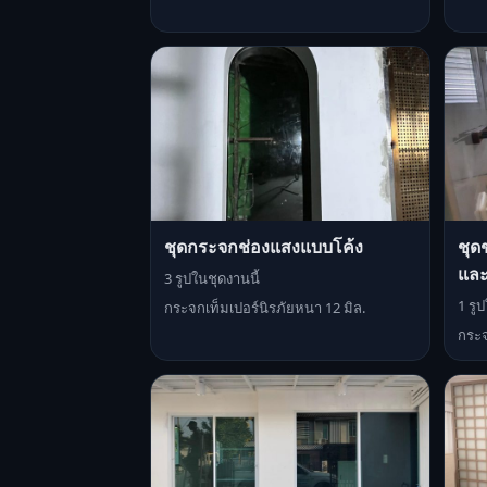
ชุดกระจกช่องแสงแบบโค้ง
ชุด
และ
3 รูปในชุดงานนี้
1 รู
กระจกเท็มเปอร์นิรภัยหนา 12 มิล.
กระจ