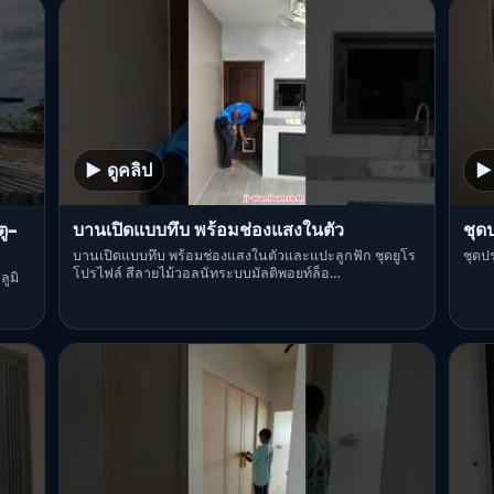
▶ ดูคลิป
▶ 
ู–
บานเปิดแบบทึบ พร้อมช่องแสงในตัว
ชุด
บานเปิดแบบทึบ พร้อมช่องแสงในตัวและแปะลูกฟัก ชุดยูโร
ชุดป
โปรไฟล์ สีลายไม้วอลนัทระบบมัลติพอยท์ล็อ…
ูมิ