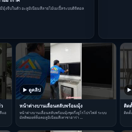
ะบายอากาศ
้งจีบในตัว อะลูมิเนียมสีลายไม้เมเปิ้ลระบบดิจิตอล
▶ ดูคลิป
▶ 
ัว
หน้าต่างบานเลื่อนสลับพร้อมมุ้ง
ติด
สีแอ
หน้าต่างบานเลื่อนสลับพร้อมมุ้งชุดกึ่งยูโรโปรไฟล์ ระบบ
ติดต
มัลติพอยท์ล็อคอลูมิเนียมสีเทาซาฮาร่า …