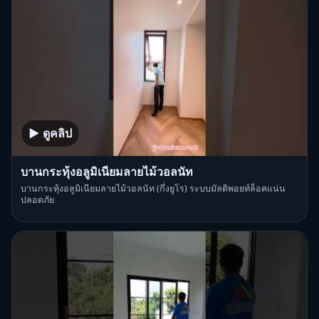
▶ ดูคลิป
บานกระทุ้งอลูมิเนียมลายไม้วอลนัท
บานกระทุ้งอลูมิเนียมลายไม้วอลนัท (กึ่งยูโร) ระบบมัลติพอยท์ล็อคแน่น
ปลอดภัย