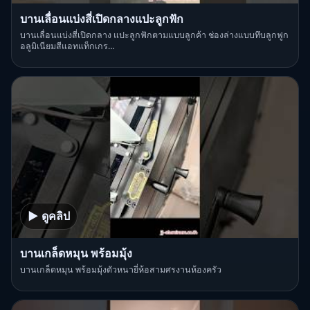
บานเลื่อนแบ่งสี่เปิดกลางแปะลูกฟัก
บานเลื่อนแบ่งสี่เปิดกลาง แปะลูกฟักตามแบบลูกค้า ช่องล่างแบบทึบลูกฟูก
อลูมิเนียมสีแอทแท็กเกร…
▶ ดูคลิป
บานเกล็ดหมุน พร้อมมุ้ง
บานเกล็ดหมุน พร้อมมุ้งตัวหนายี่ห้อสามศรงานห้องครัว