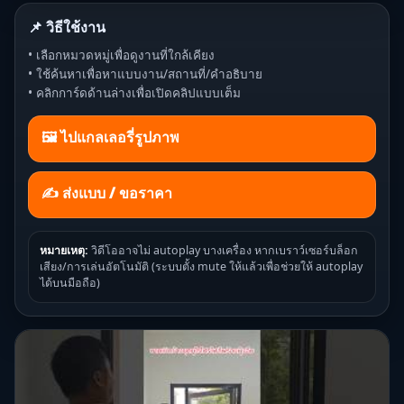
📌 วิธีใช้งาน
• เลือกหมวดหมู่เพื่อดูงานที่ใกล้เคียง
• ใช้ค้นหาเพื่อหาแบบงาน/สถานที่/คำอธิบาย
• คลิกการ์ดด้านล่างเพื่อเปิดคลิปแบบเต็ม
🖼️ ไปแกลเลอรี่รูปภาพ
✍ ส่งแบบ / ขอราคา
หมายเหตุ:
วิดีโออาจไม่ autoplay บางเครื่อง หากเบราว์เซอร์บล็อก
เสียง/การเล่นอัตโนมัติ (ระบบตั้ง mute ให้แล้วเพื่อช่วยให้ autoplay
ได้บนมือถือ)