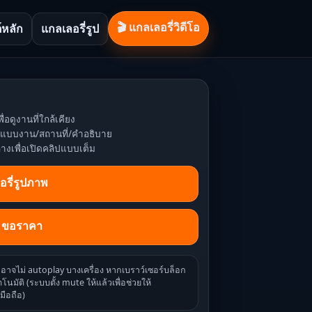
🎬 แกลเลอรี่วิดีโอ
์หลัก
แกลเลอรี่รูป
ื่อดูงานที่ใกล้เคียง
หาแบบงาน/สถานที่/คำอธิบาย
่างเพื่อเปิดคลิปแบบเต็ม
อรี่รูปภาพ
/ ขอราคา
ออาจไม่ autoplay บางเครื่อง หากเบราว์เซอร์บล็อก
โนมัติ (ระบบตั้ง mute ให้แล้วเพื่อช่วยให้
มือถือ)