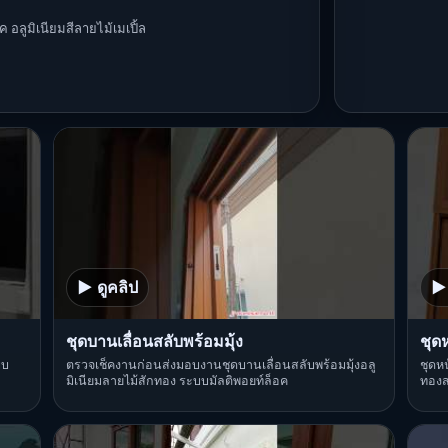
อลูมิเนียมสีลายไม้เมเปิ้ล
▶ ดูคลิป
▶ 
ชุดบานเลื่อนสลับพร้อมมุ้ง
ชุด
บบ
ตรวจเช็คงานก่อนส่งมอบงานชุดบานเลื่อนสลับพร้อมมุ้งอลู
ชุดห
มิเนียมลายไม้สักทอง ระบบมัลติพอยท์ล็อค
ทองส