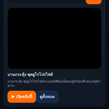
บานกระทุ้ง ชุดยูโรโปรไฟล์
บานกระทุ้ง ชุดยูโรโปรไฟล์ระบบมัลติพ้อยล็อคอลูมิเนียมสีแชมเปญซา
ฮาร่า
▶ เปิดคลิปนี้
ดูทั้งหมด