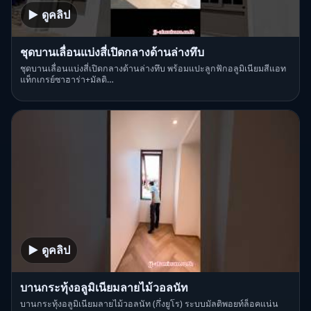
▶ ดูคลิป
ชุดบานเลื่อนแบ่งสี่เปิดกลางด้านล่างทึบ
ชุดบานเลื่อนแบ่งสี่เปิดกลางด้านล่างทึบ พร้อมแปะลูกฟักอลูมิเนียมสีแอท
แท็กเกรย์ซาฮาร่า+มัลติ…
▶ ดูคลิป
บานกระทุ้งอลูมิเนียมลายไม้วอลนัท
บานกระทุ้งอลูมิเนียมลายไม้วอลนัท (กึ่งยูโร) ระบบมัลติพอยท์ล็อคแน่น