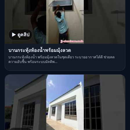
▶ ดูคลิป
บานกระทุ้งห้องน้ำพร้อมมุ้งลวด
บานกระทุ้งห้องน้ำ พร้อมมุ้งลวดในชุดเดียว ระบายอากาศได้ดี ช่วยลด
ความอับชื้น พร้อมระบบมัลติพ…