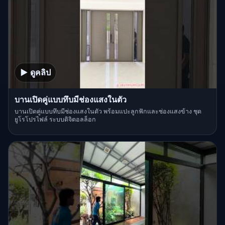
▶ ดูคลิป
บานเปิดคู่แบบทึบมีช่องแสงในตัว
บานเปิดคู่แบบทึบมีช่องแสงในตัว พร้อมแปะลูกฟักและช่องแสงข้าง ชุด
ยูโรโปรไฟล์ ระบบดิจิตอลล็อก