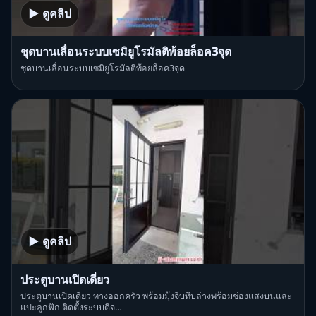
▶ ดูคลิป
ชุดบานเลื่อนระบบเซมิยูโรมัลติพ้อยล็อค3จุด
ชุดบานเลื่อนระบบเซมิยูโรมัลติพ้อยล็อค3จุด
▶ ดูคลิป
ประตูบานเปิดเดี่ยว
ประตูบานเปิดเดี่ยว ทางออกครัว พร้อมมุ้งจีบทึบล่างพร้อมช่องแสงบนและ
แปะลูกฟัก ติดตั้งระบบดิจ…