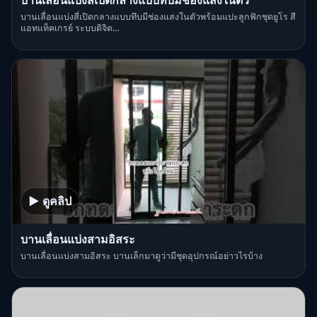
บานเลื่อนแบ่งสี่เปิดกลางแบบทึบมีช่องแสงในตัวพร้อมแปะลูกฟักชุดยูโร สี
แอทแท็คเกรย์ ระบบดิจิต…
▶ ดูคลิป
บานเลื่อนแบ่งสามอิสระ
บานเลื่อนแบ่งสามอิสระ บานเล็กมาดูว่ามีชุดอุปกรณ์อย่าวไรบ้าง