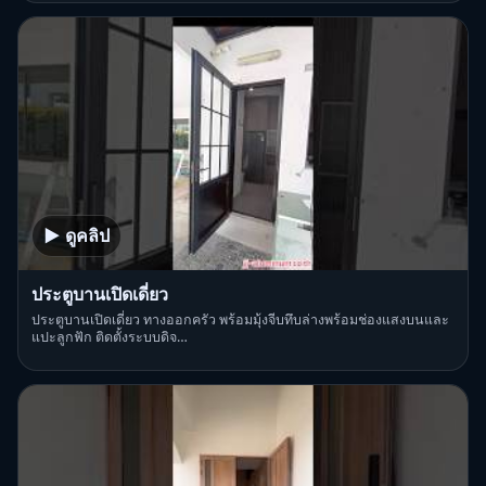
▶ ดูคลิป
ประตูบานเปิดเดี่ยว
ประตูบานเปิดเดี่ยว ทางออกครัว พร้อมมุ้งจีบทึบล่างพร้อมช่องแสงบนและ
แปะลูกฟัก ติดตั้งระบบดิจ…