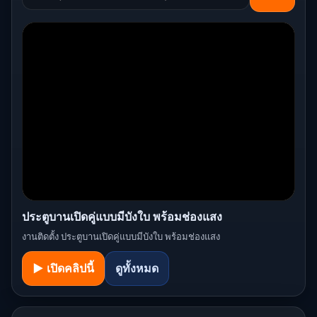
ประตูบานเปิดคู่แบบมีบังใบ พร้อมช่องแสง
งานติดตั้ง ประตูบานเปิดคู่แบบมีบังใบ พร้อมช่องแสง
▶ เปิดคลิปนี้
ดูทั้งหมด