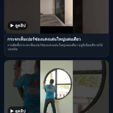
▶ ดูคลิป
กระจกเท็มเปอร์ช่องแสงแผ่นใหญ่แผ่นเดียว
งานติดตั้งกระจกเท็มเปอร์ช่องแสงแผ่นใหญ่แผ่นเดียว อลูมิเนียมสีลายไม้
วอลนัท
▶ ดูคลิป