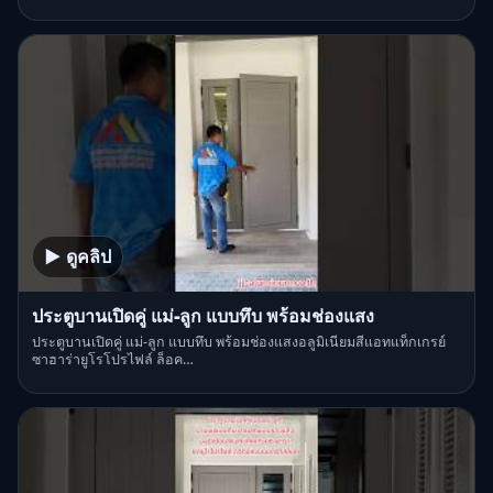
▶ ดูคลิป
ประตูบานเปิดคู่ แม่-ลูก แบบทึบ พร้อมช่องแสง
ประตูบานเปิดคู่ แม่-ลูก แบบทึบ พร้อมช่องแสงอลูมิเนียมสีแอทแท็กเกรย์
ซาฮาร่ายูโรโปรไฟล์ ล็อค…