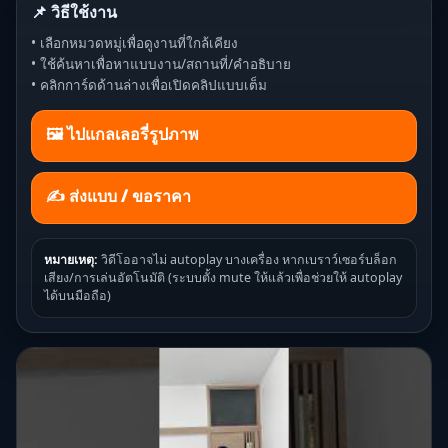
📌 วิธีใช้งาน
• เลือกหมวดหมู่เพื่อดูงานที่ใกล้เคียง
• ใช้ค้นหาเพื่อหาแบบงาน/สถานที่/คำอธิบาย
• คลิกการ์ดด้านล่างเพื่อเปิดคลิปแบบเต็ม
🖼️ ไปแกลเลอรี่รูปภาพ
✍ ส่งแบบ / ขอราคา
หมายเหตุ:
วิดีโออาจไม่ autoplay บางเครื่อง หากเบราว์เซอร์บล็อก
เสียง/การเล่นอัตโนมัติ (ระบบตั้ง mute ให้แล้วเพื่อช่วยให้ autoplay
ได้บนมือถือ)