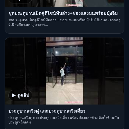
ชุดประตูบานเปิดคู่ดีไซน์ทึบล่าง+ช่องแสงบนพร้อมมุ้งจีบ
ชุดประตูบานเปิดคู่ดีไซน์ทึบล่าง + ช่องแสงบนพร้อมมุ้งจีบใช้งานสะดวกอลู
มิเนียมสีแชมเปญซาฮาร่…
▶ ดูคลิป
ประตูบานสวิงคู่ และประตูบานสวิงเดี่ยว
ประตูบานสวิงคู่ และประตูบานสวิงเดี่ยว พร้อมช่องแสงข้าง ติดตั้งซ้อนกับ
ประตูเหล็กเดิม