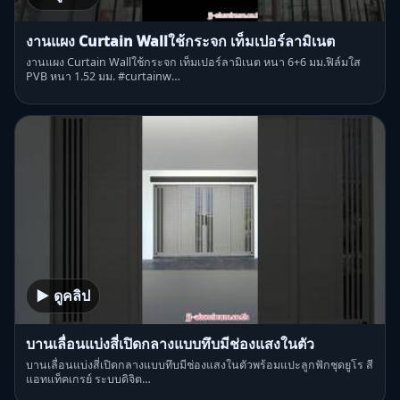
งานแผง Curtain Wallใช้กระจก เท็มเปอร์ลามิเนต
งานแผง Curtain Wallใช้กระจก เท็มเปอร์ลามิเนต หนา 6+6 มม.ฟิล์มใส
PVB หนา 1.52 มม. #curtainw…
▶ ดูคลิป
บานเลื่อนแบ่งสี่เปิดกลางแบบทึบมีช่องแสงในตัว
บานเลื่อนแบ่งสี่เปิดกลางแบบทึบมีช่องแสงในตัวพร้อมแปะลูกฟักชุดยูโร สี
แอทแท็คเกรย์ ระบบดิจิต…