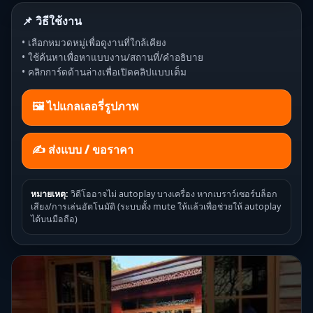
📌 วิธีใช้งาน
• เลือกหมวดหมู่เพื่อดูงานที่ใกล้เคียง
• ใช้ค้นหาเพื่อหาแบบงาน/สถานที่/คำอธิบาย
• คลิกการ์ดด้านล่างเพื่อเปิดคลิปแบบเต็ม
🖼️ ไปแกลเลอรี่รูปภาพ
✍ ส่งแบบ / ขอราคา
หมายเหตุ:
วิดีโออาจไม่ autoplay บางเครื่อง หากเบราว์เซอร์บล็อก
เสียง/การเล่นอัตโนมัติ (ระบบตั้ง mute ให้แล้วเพื่อช่วยให้ autoplay
ได้บนมือถือ)