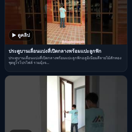
▶ ดูคลิป
ประตูบานเลื่อนแบ่งสี่เปิดกลางพร้อมแปะลูกฟัก
ประตูบานเลื่อนแบ่งสี่เปิดกลางพร้อมแปะลูกฟักอลูมิเนียมสีลายไม้สักทอง
ชุดยูโรโปรไฟล์ รวมมุ้งจ…