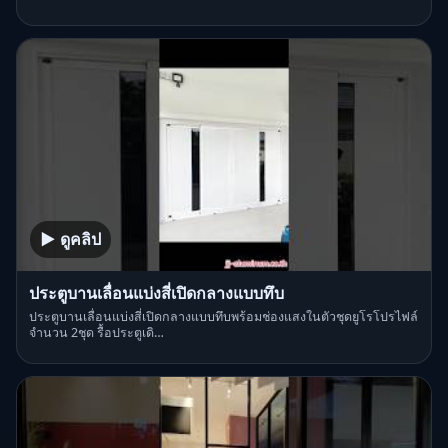
▶ ดูคลิป
ประตูบานเลื่อนแบ่งสี่เปิดกลางแบบทึบ
ประตูบานเลื่อนแบ่งสี่เปิดกลางแบบทึบพร้อมช่องแสงในตัวชุดยูโรโปรไฟล์
จำนวน 2ชุด รื้อประตูเดิ…