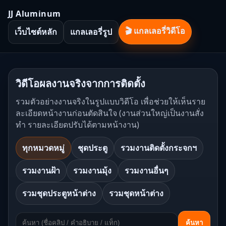
JJ Aluminum
🎬 แกลเลอรี่วิดีโอ
เว็บไซต์หลัก
แกลเลอรี่รูป
วิดีโอผลงานจริงจากการติดตั้ง
รวมตัวอย่างงานจริงในรูปแบบวิดีโอ เพื่อช่วยให้เห็นราย
ละเอียดหน้างานก่อนตัดสินใจ (งานส่วนใหญ่เป็นงานสั่ง
ทำ รายละเอียดปรับได้ตามหน้างาน)
ทุกหมวดหมู่
ชุดประตู
รวมงานติดตั้งกระจกฯ
รวมงานฝ้า
รวมงานมุ้ง
รวมงานอื่นๆ
รวมชุดประตูหน้าต่าง
รวมชุดหน้าต่าง
ค้นหา