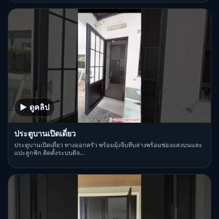
▶ ดูคลิป
ประตูบานเปิดเดี่ยว
ประตูบานเปิดเดี่ยว ทางออกครัว พร้อมมุ้งจีบทึบล่างพร้อมช่องแสงบนและ
แปะลูกฟัก ติดตั้งระบบดิจ…