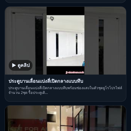
▶ ดูคลิป
ประตูบานเลื่อนแบ่งสี่เปิดกลางแบบทึบ
ประตูบานเลื่อนแบ่งสี่เปิดกลางแบบทึบพร้อมช่องแสงในตัวชุดยูโรโปรไฟล์
จำนวน 2ชุด รื้อประตูเดิ…