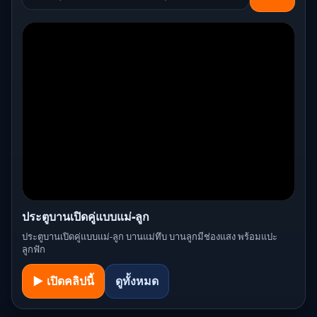
ประตูบานเปิดคู่แบบแม่-ลูก
ประตูบานเปิดคู่แบบแม่-ลูก บานแม่ทึบ บานลูกมีช่องแสง พร้อมแปะ
ลูกฟัก
▶ เปิดคลิปนี้
ดูทั้งหมด