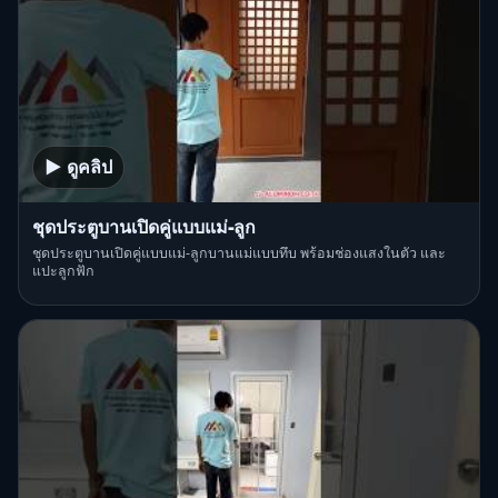
▶ ดูคลิป
ชุดประตูบานเปิดคู่แบบแม่-ลูก
ชุดประตูบานเปิดคู่แบบแม่-ลูกบานแม่แบบทึบ พร้อมช่องแสงในตัว และ
แปะลูกฟัก