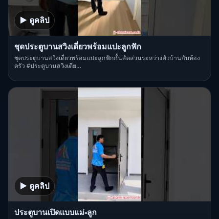
▶ ดูคลิป
ชุดประตูบานสวิงเดี่ยวพร้อมแปะลูกฟัก
ชุดประตูบานสวิงเดี่ยวพร้อมแปะลูกฟักกั้นสัดส่วนระหว่างตัวบ้านกับห้อง
ครัว #ประตูบานสวิงเดี่ย…
▶ ดูคลิป
ประตูบานเปิดแบบแม่-ลูก