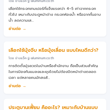
โดย ช่างแจ็ค-jj-aluminum.co.th
เลือกใช้กระจกเทมเปอร์ที่แข็งแรงกว่า 4–5 เท่าจากกระจก
ทั่วไป เหมาะกับประตูหน้าต่าง กระจกห้องน้ำ หรือฉากกั้นอาบ
น้ำ ลดความเส...
อ่านต่อ →
เลือกใช้มุ้งจีบ หรือมุ้งเลื่อน แบบไหนดีกว่า?
โดย ช่างแจ็ค-jj-aluminum.co.th
การติดตั้งมุ้งลวดในบ้านหรือสำนักงาน ถือเป็นส่วนสำคัญ
ในการป้องกันแมลงและยุงโดยไม่ต้องปิดหน้าต่างตลอด
เวลา แต่หลายคนมักสงสั...
อ่านต่อ →
ประตูบานเฟี้ยม คืออะไร? เหมาะกับบ้านแบบ