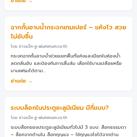
อ่านต่อ →
ฉากกั้นอาบน้ำกระจกเทมเปอร์ – แห้งไว สวย
ไม่อับชื้น
โดย ช่างแจ็ค-jj-aluminum.co.th
กระจกฉากกั้นอาบน้ำช่วยแยกพื้นที่แห้งและเปียกในห้องน้ำ
ลดกลิ่นอับ และป้องกันการลื่นล้ม เลือกใช้บานเปลือยหรือ
บานเฟรมได้ตาม...
อ่านต่อ →
ระบบล็อกในประตูอะลูมิเนียม มีกี่แบบ?
โดย ช่างแจ็ค-jj-aluminum.co.th
ระบบล็อกของประตูอะลูมิเนียมทั่วไปมี 3 แบบ: ล็อกธรรมดา
– ล็อกจากด้านใน ล็อกกุญแจ – ใช้กุญแจไขได้จากด้าน