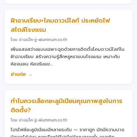
ฝ้าฉาบเรียบ+โคมดาวน์ไลท์ ประหยัดไฟ
สไตล์โรงแรม
โดย ช่างแจ็ค-jj-aluminum.co.th
เพิ่มแสงสว่างแบบเฉพาะจุดด้วยการติดตั้งโคมดาวน์ไลท์ใน
ฝ้าฉาบเรียบ สร้างความรู้สึกหรูหราแบบโรงแรม เหมาะกับ
ห้องนอน ห้องรับแข...
อ่านต่อ →
ทำไมควรเลือกอะลูมิเนียมคุณภาพสูงในการ
ติดตั้ง?
โดย ช่างแจ็ค-jj-aluminum.co.th
โปรไฟล์อะลูมิเนียมมีหลายระดับ — ราคาถูก มักมีความบาง
บิดงอได้ง่าย หากเลือกใช้โปรไฟล์คุณภาพต่ำ อาจเกิด