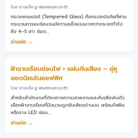
โดย ช่างแจ็ค-jj-aluminum.co.th
กระจกเทมเปอร์ (Tempered Glass) คือกระจกนิรภัยที่ผ่าน
กระบวนการอบร้อนจนมีความแข็งแรงมากกว่ากระจกทั่วไป
ถึง 4–5 เท่า ข้อด...
อ่านต่อ →
ฝ้าฉาบเรียบซ่อนไฟ + แผ่นกันเสียง – คู่หู
ยอดนิยมในออฟฟิศ
โดย ช่างแจ็ค-jj-aluminum.co.th
สำหรับสำนักงานที่ต้องการความสวยงามและกันเสียงในตัว
เลือกฝ้าฉาบเรียบที่มีฉนวนดูดซับเสียงด้านบน พร้อมไฟฝัง
หรือราง LED ซ่อน...
อ่านต่อ →