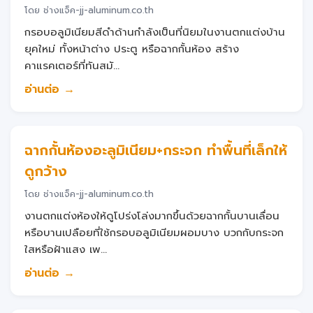
โดย ช่างแจ็ค-jj-aluminum.co.th
กรอบอลูมิเนียมสีดำด้านกำลังเป็นที่นิยมในงานตกแต่งบ้าน
ยุคใหม่ ทั้งหน้าต่าง ประตู หรือฉากกั้นห้อง สร้าง
คาแรคเตอร์ที่ทันสมั...
อ่านต่อ →
ฉากกั้นห้องอะลูมิเนียม+กระจก ทำพื้นที่เล็กให้
ดูกว้าง
โดย ช่างแจ็ค-jj-aluminum.co.th
งานตกแต่งห้องให้ดูโปร่งโล่งมากขึ้นด้วยฉากกั้นบานเลื่อน
หรือบานเปลือยที่ใช้กรอบอลูมิเนียมผอมบาง บวกกับกระจก
ใสหรือฝ้าแสง เพ...
อ่านต่อ →