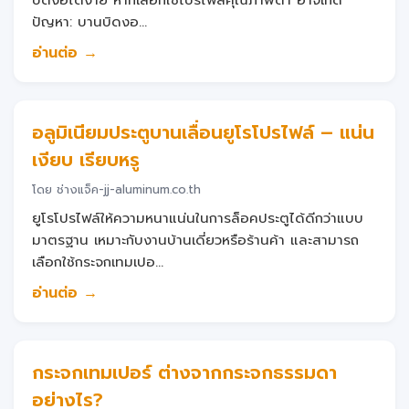
ปัญหา: บานบิดงอ...
อ่านต่อ →
อลูมิเนียมประตูบานเลื่อนยูโรโปรไฟล์ – แน่น
เงียบ เรียบหรู
โดย ช่างแจ็ค-jj-aluminum.co.th
ยูโรโปรไฟล์ให้ความหนาแน่นในการล็อคประตูได้ดีกว่าแบบ
มาตรฐาน เหมาะกับงานบ้านเดี่ยวหรือร้านค้า และสามารถ
เลือกใช้กระจกเทมเปอ...
อ่านต่อ →
กระจกเทมเปอร์ ต่างจากกระจกธรรมดา
อย่างไร?