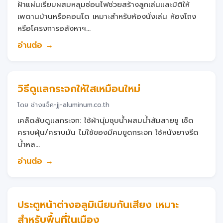
ฝ้าแผ่นเรียบผสมหลุมซ่อนไฟช่วยสร้างลูกเล่นและมิติให้
เพดานบ้านหรือคอนโด เหมาะสำหรับห้องนั่งเล่น ห้องโถง
หรือโครงการอสังหาฯ...
อ่านต่อ →
วิธีดูแลกระจกให้ใสเหมือนใหม่
โดย ช่างแจ็ค-jj-aluminum.co.th
เคล็ดลับดูแลกระจก: ใช้ผ้านุ่มชุบน้ำผสมน้ำส้มสายชู เช็ด
คราบฝุ่น/คราบมัน ไม่ใช้ของมีคมขูดกระจก ใช้หนังยางรีด
น้ำหล...
อ่านต่อ →
ประตูหน้าต่างอลูมิเนียมกันเสียง เหมาะ
สำหรับพื้นที่ในเมือง