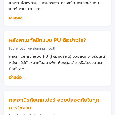
และงานฝ้าเพดาน • งานกระจก: กระจกใส กระจกฝ้า เทม
เปอร์ ลามิเนต • งา...
อ่านต่อ →
หลังคาเมทัลชีทแบบ PU ดีอย่างไร?
โดย ช่างแจ็ค-jj-aluminum.co.th
หลังคาเมทัลชีทแบบ PU (โฟมกันร้อน) ช่วยลดความร้อนใต้
หลังคาได้ดี เหมาะกับออฟฟิศ ห้องต่อเติม หรือโรงจอดรถ
ข้อดี: ลดเ...
อ่านต่อ →
กระจกนิรภัยเทมเปอร์ สวยปลอดภัยในทุก
การใช้งาน