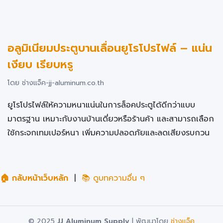
อลูมิเนียมประตูบานเลื่อนยูโรโปรไฟล์ – แน่น
เงียบ เรียบหรู
โดย ช่างแจ็ค-jj-aluminum.co.th
ยูโรโปรไฟล์ให้ความหนาแน่นในการล็อคประตูได้ดีกว่าแบบ
มาตรฐาน เหมาะกับงานบ้านเดี่ยวหรือร้านค้า และสามารถเลือก
ใช้กระจกเทมเปอร์หนา เพิ่มความปลอดภัยและลดเสียงรบกวน
🏠 กลับหน้าเว็บหลัก
|
📚 ดูบทความอื่น ๆ
© 2025
JJ Aluminum Supply
| พัฒนาโดย
ช่างแจ็ค